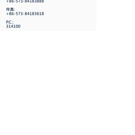
+86-573-84183888
传真:
+86-573-84183618
P.C.:
314100
地址:
浙江省嘉善县惠民街道华山路18号
电话:
06-2539986 / +86 13645738008
传真:
06-2538158
地址:
台南市永康区三民里和平路206巷20号
E-mail:
Hyc@hung-yi.cn
/
Jeff.Juan@hung-yi.cn