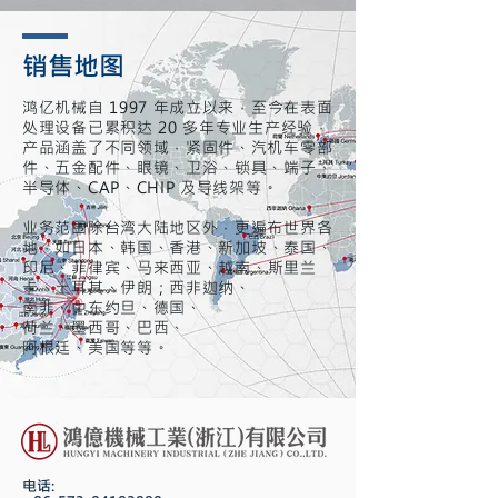
销售地图
鸿亿机械自 1997 年成立以来，至今在表面
处理设备已累积达 20 多年专业生产经验，
产品涵盖了不同领域，紧固件、汽机车零部
件、五金配件、眼镜、卫浴、锁具、端子、
半导体、CAP、CHIP 及导线架等。
业务范围除台湾大陆地区外，更遍布世界各
地，
如日本、韩国、香港、新加坡、
泰国、
印尼、菲律宾、
马来西亚、越南、斯里兰
卡、
土耳其、伊朗；西非迦纳、
南非、中东约旦、德国、
荷兰、墨西哥、巴西、
阿根廷、美国等等。
电话: